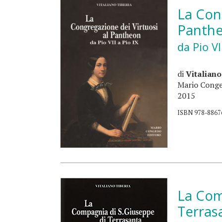
La Cong
Panth
da Pio VI
di
Vitaliano
Mario Conge
2015
ISBN 978-8867
La Com
Terras