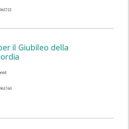
965753
 per il Giubileo della
cordia
ent
965760