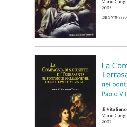
Mario Conge
2005
ISBN 978-8880
La Com
Terras
nei ponti
Paolo V 
di
Vitaliano
Mario Conge
2002