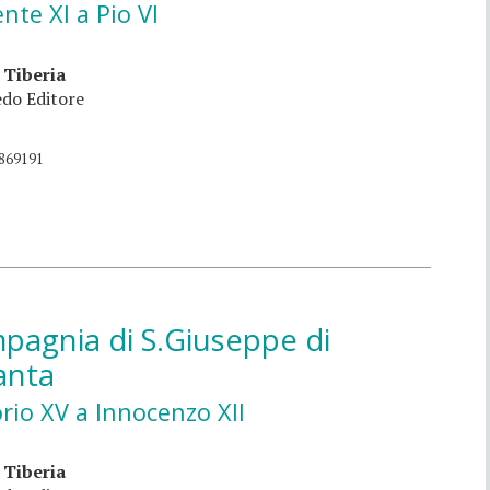
nte XI a Pio VI
 Tiberia
do Editore
869191
pagnia di S.Giuseppe di
anta
rio XV a Innocenzo XII
 Tiberia