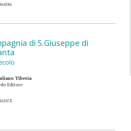
864386
pagnia di S.Giuseppe di
anta
ecolo
aliano Tiberia
do Editore
086307X