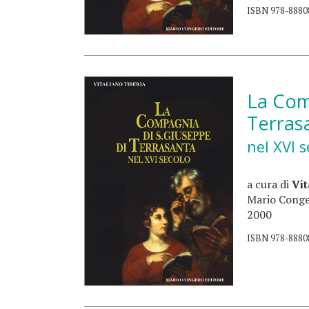
ISBN 978-8880
La Com
Terras
nel XVI s
a cura di
Vit
Mario Conge
2000
ISBN 978-888