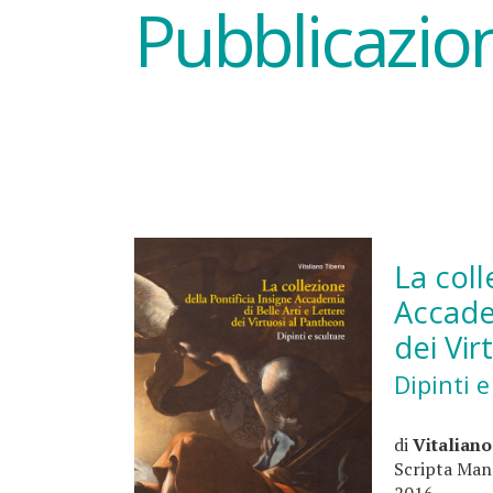
Pubblicazio
La coll
Accadem
dei Vir
Dipinti e
di
Vitaliano
Scripta Man