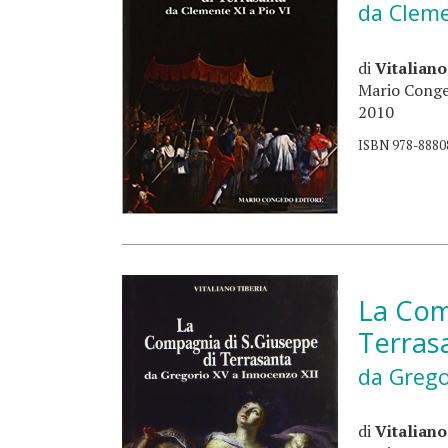
da Cleme
di
Vitaliano
Mario Conge
2010
ISBN 978-8880
La Com
Terras
da Grego
di
Vitaliano