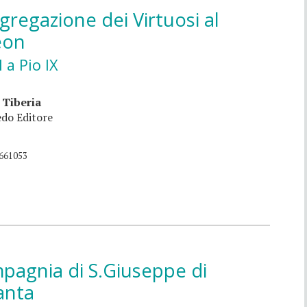
regazione dei Virtuosi al
eon
I a Pio IX
 Tiberia
do Editore
661053
pagnia di S.Giuseppe di
anta